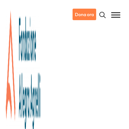
Dona ora
Professione
ricercatore
Professione ricercatore
è la rubrica
dedicata ai
ricercatori di
INOC – Istituto Nazionale Oncologico
Candiolo
,
per condividere i significativi progressi
dei loro progetti di ricerca.