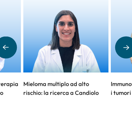
terapia
Mieloma multiplo ad alto
Immunot
ro
rischio: la ricerca a Candiolo
i tumori