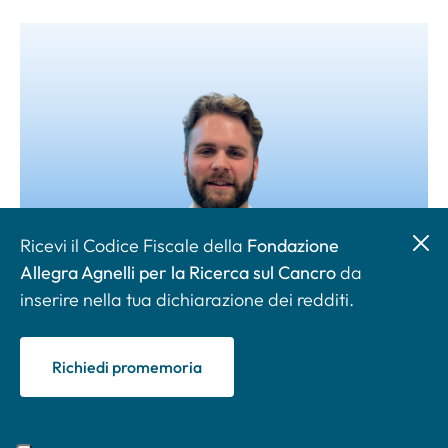
Ricevi il Codice Fiscale della
Fondazione
Allegra Agnelli per la Ricerca sul Cancro
da
inserire nella tua dichiarazione dei redditi.
Dottor Marco Cortese
Richiedi promemoria
04.03.2025
Scopri di più