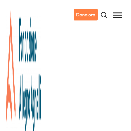
Dona ora
Dottoressa Irene Catalano