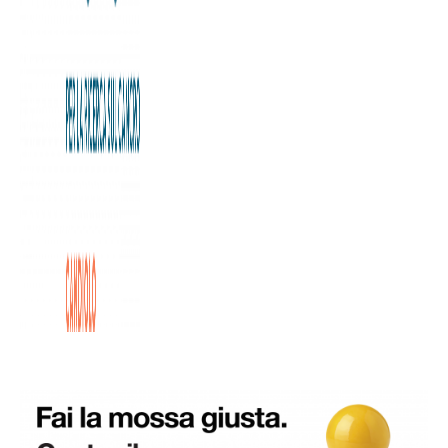
Le cellule di un tumore al colon assumono tutte
caratteristiche diverse di fronte alle terapie.
Questa
reazione eterogenea è sicuramente fonte di grande
complicazioni per il percorso di cura.
Destinando alla Fondazione Allegra Agnelli per la Ricerca
sul Cancro il tuo 5X1000 puoi supportare gli studi
dell’Istituto di Candiolo – IRCCS volti a interferire con
l’attività di queste cellule, e
sostenere quindi il lavoro della
Dottoressa Irene Catalano.