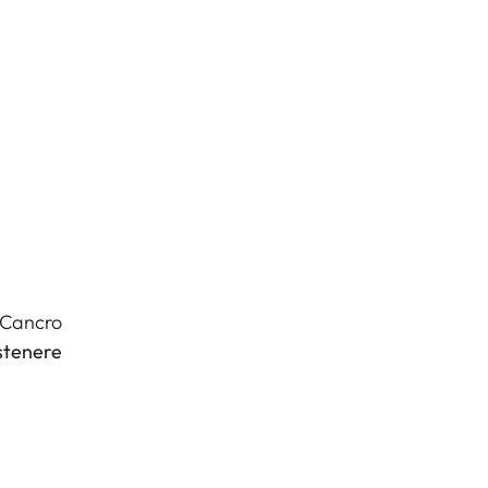
l Cancro
stenere