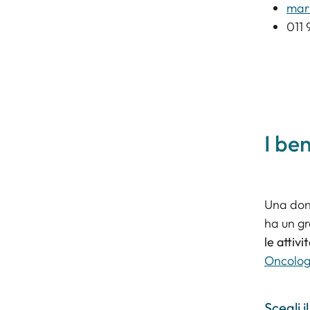
mari
011 
I ben
Una dona
ha un gr
le attivi
Oncolog
Scegli 