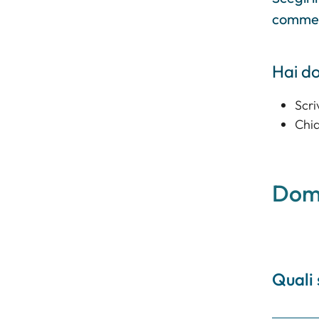
commerc
Hai d
Scri
Chia
Doma
Quali 