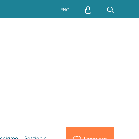
ENG
acciamo
Sostienici
Dona ora