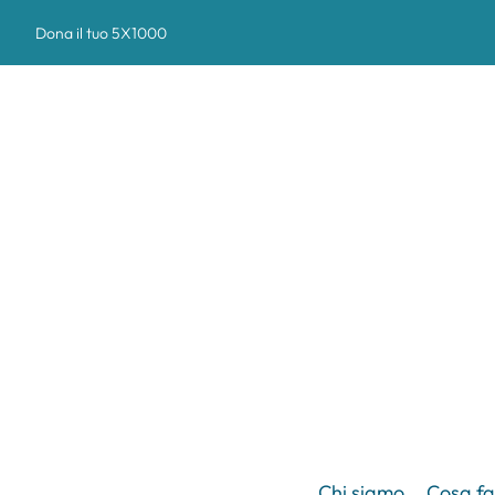
Dona il tuo 5X1000
Chi siamo
Cosa f