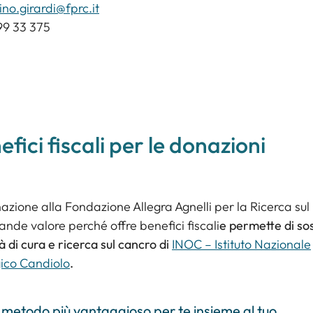
no.girardi@fprc.it
99 33 375
efici fiscali per le donazioni
zione alla Fondazione Allegra Agnelli per la Ricerca su
ande valore perché offre benefici fiscali
e permette di so
tà di cura e ricerca sul cancro di
INOC – Istituto Nazionale
ico Candiolo
.
il metodo più vantaggioso per te insieme al tuo