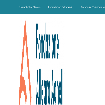
Candiolo News
Candiolo Stories
Dona in Memoria