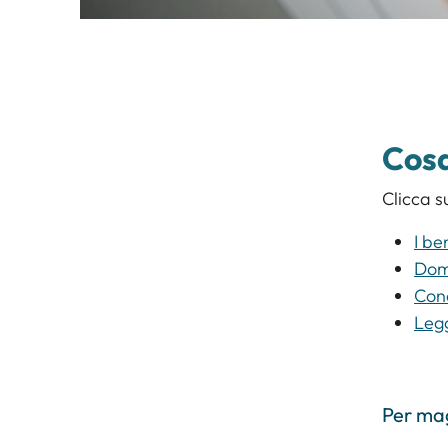
Cosa
Clicca s
I be
Doma
Cond
Legg
Per mag