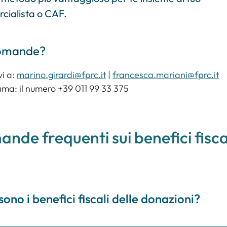
ialista o CAF.
omande?
vi a:
marino.girardi@fprc.it
|
francesca.mariani@fprc.it
ma: il numero +39 011 99 33 375
nde frequenti sui benefici fisca
sono i benefici fiscali delle donazioni?