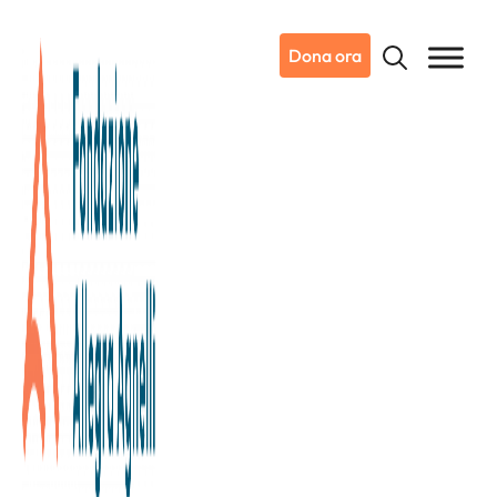
Dona ora
Sul Tumore
Facciamo Rumore
Sul Tumore Facciamo Rumore è la rubrica
della
Fondazione Allegra Agnelli per la Ricerca sul
Cancro
realizzata insieme a Cristina Chiabotto, ai
medici e ricercatori di
INOC – Istituto Nazionale