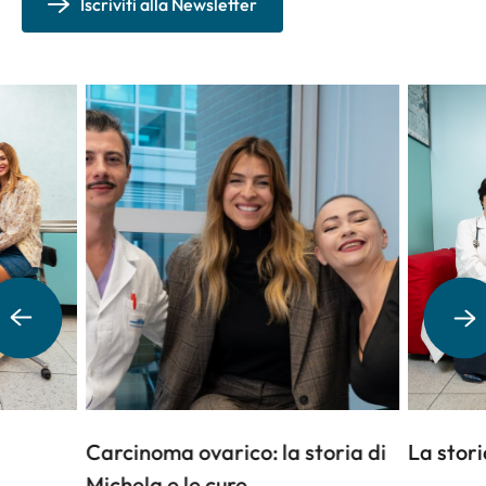
Iscriviti alla Newsletter
Carcinoma ovarico: la storia di
La stori
Michela e le cure