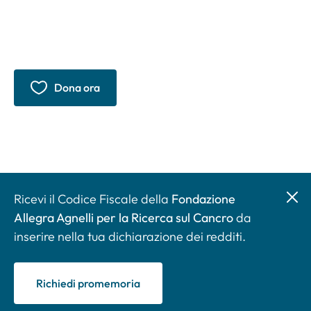
La tua generosità è fondamentale per le attività di cura e
ricerca sul cancro di INOC – Istituto Nazionale Oncologico
Candiolo.
Dona ora
Ricevi il Codice Fiscale della
Fondazione
Allegra Agnelli per la Ricerca sul Cancro
da
inserire nella tua dichiarazione dei redditi.
Richiedi promemoria