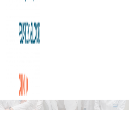
Oncologico Candiolo
per rispondere alle domande
e i dubbi più frequenti sul cancro.
Fai rumore
insieme a noi!