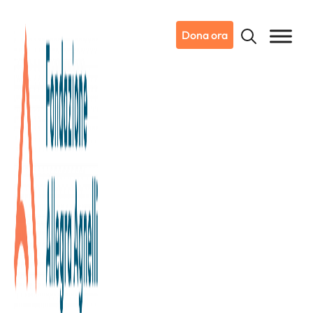
Dona ora
Dottoressa Barbara Pardini