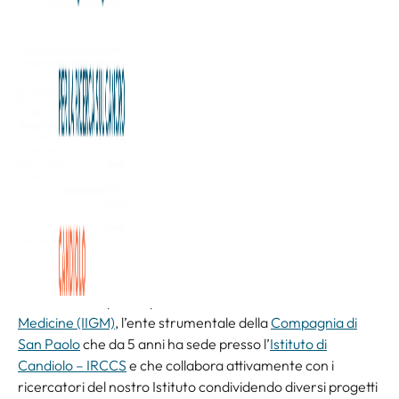
La
Dottoressa Barbara Pardini
si sta concentrando sui
biomarcatori che possono fungere da spie capaci di
segnalare la presenza di un tumore al colon retto.
Inoltre, il suo studio prevederà una correlazione con il
microbioma che si trova nel nostro intestino: un mondo
immenso che non finisce mai di fornirci informazioni
fondamentali per la prevenzione e la cura dei tumori.
Se ne sta occupando presso l’
Italian Institute for Genomic
Medicine (IIGM)
, l’ente strumentale della
Compagnia di
San Paolo
che da 5 anni ha sede presso l’
Istituto di
Candiolo – IRCCS
e che collabora attivamente con i
ricercatori del nostro Istituto condividendo diversi progetti