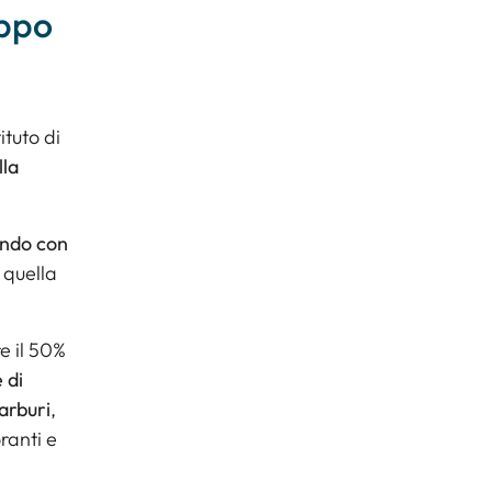
uppo
ituto di
lla
ondo con
 quella
re il 50%
 di
arburi
,
ranti e