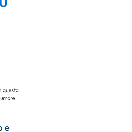
in questa
tumore
o e