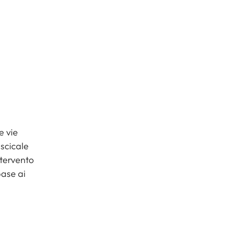
e vie
escicale
ntervento
base ai