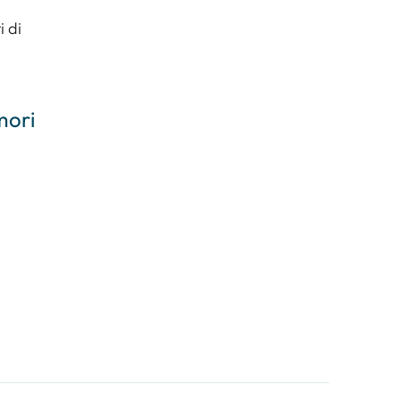
i di
mori