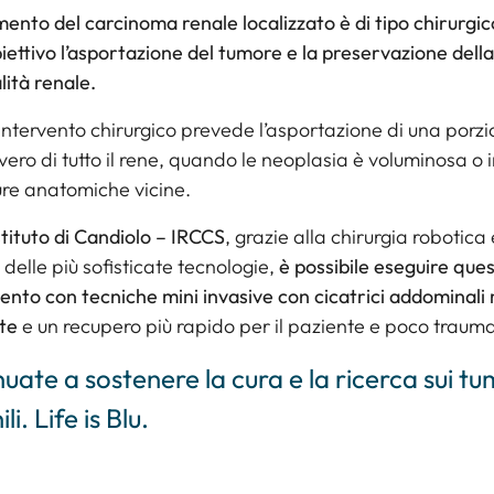
amento del carcinoma renale localizzato è di tipo chirurgic
ettivo l’asportazione del tumore e la preservazione della
lità renale.
 l’intervento chirurgico prevede l’asportazione di una porz
vero di tutto il rene, quando le neoplasia è voluminosa o
ture anatomiche vicine.
Istituto di Candiolo – IRCCS
, grazie alla chirurgia robotica 
 delle più sofisticate tecnologie,
è possibile eseguire ques
vento con tecniche mini invasive con cicatrici addominali
te
e un recupero più rapido per il paziente e poco trauma
uate a sostenere la cura e la ricerca sui tu
i. Life is Blu.