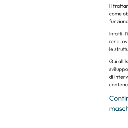
Il tratt
come obi
funziona
Infatti,
rene, ov
le strut
Qui all’
sviluppo
di inter
contenu
Contin
maschil