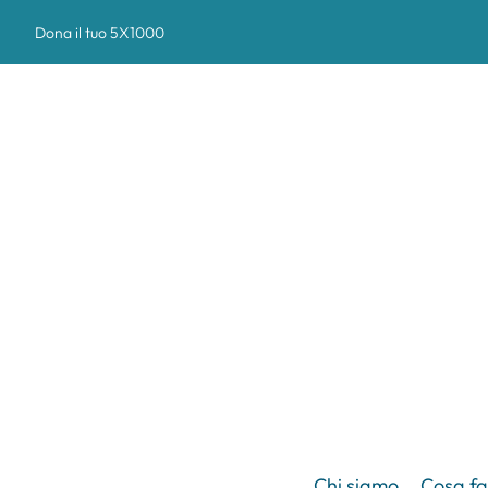
Dona il tuo 5X1000
Chi siamo
Cosa f