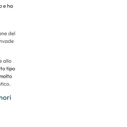
o e ha
ione del
 invade
e allo
to tipo
 molto
tico.
mori