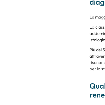
diag
La maggi
La class
addomina
istologi
Più del 
attraver
risonanz
per lo s
Qual
rene