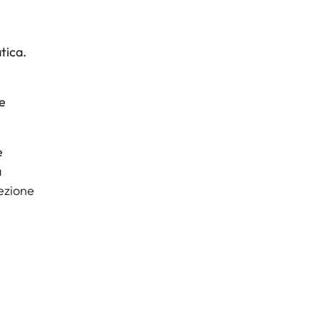
tica.
e
e
a
ezione