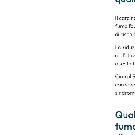
Il carci
fumo l’o
di risch
La riduz
dell’att
questo 
Circa il
con spec
sindrom
Qual
tumo