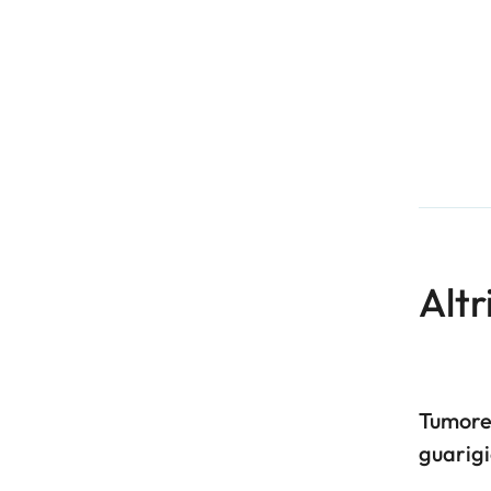
Altr
Tumore
guarigi