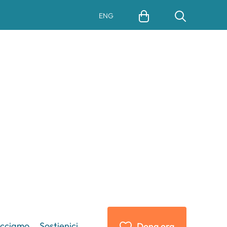
ENG
acciamo
Sostienici
Dona ora