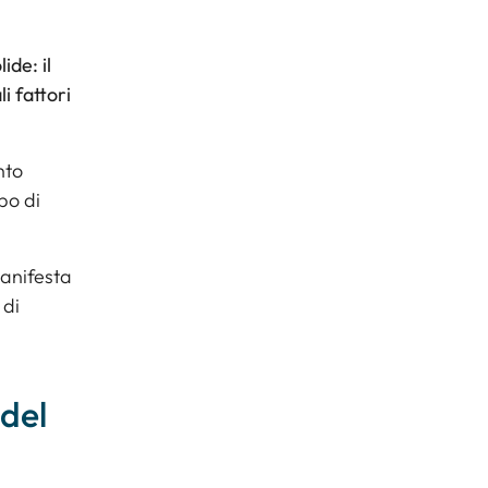
ide: il
i fattori
nto
ppo di
anifesta
 di
 del