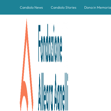
Candiolo News
Candiolo Stories
Dona in Memoria