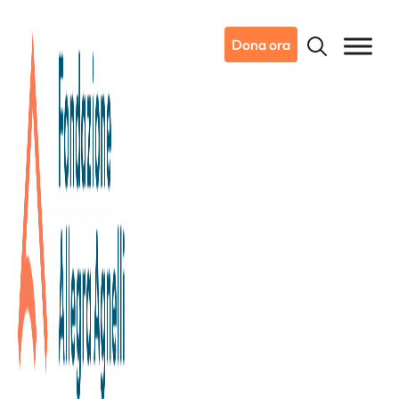
Dona ora
02/03/2026
Generazione Prevenzione: la
prevenzione oncologica nelle
scuole