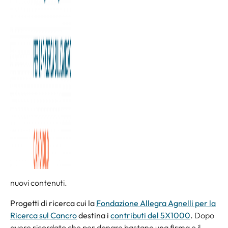
Importanza del 5X1000 per la
ricerca oncologica a Candiolo
Maurizio Menicucci: Per un centro oncologico come
Candiolo, in continua e ambiziosa espansione, le risorse
economiche non bastano mai.
Oltre ai contenitori, le strutture cliniche e i laboratori come
l’
Oncolab
che entrerà in funzione a breve, ogni anno porta
nuovi contenuti.
Progetti di ricerca cui la
Fondazione Allegra Agnelli per la
Ricerca sul Cancro
destina i
contributi del 5X1000
.
Dopo
avere ricordato che per donare bastano una firma e il