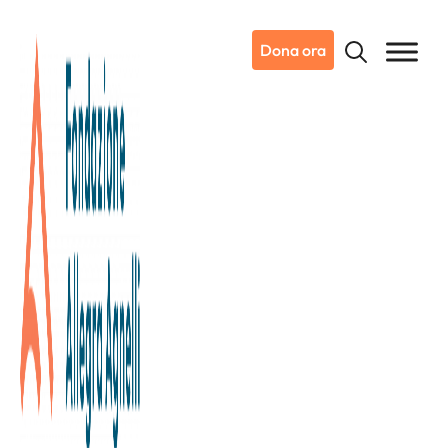
Dona ora
I progetti di ricerca 5X1000 a
Candiolo