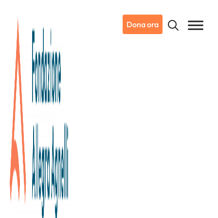
Dona ora
03/03/2026
Leucemie mieloidi e
mielodisplasie: diagnosi e
terapie all’Istituto di Candiolo –
IRCCS