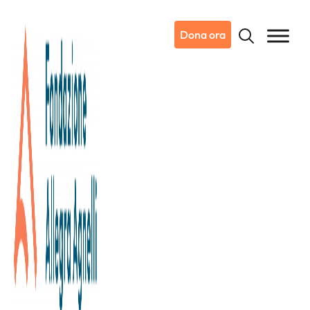
Dona ora
29/04/2026
5X1000: guida alla
compilazione (730/CU)