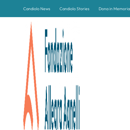
Candiolo News
Candiolo Stories
Dona in Memoria