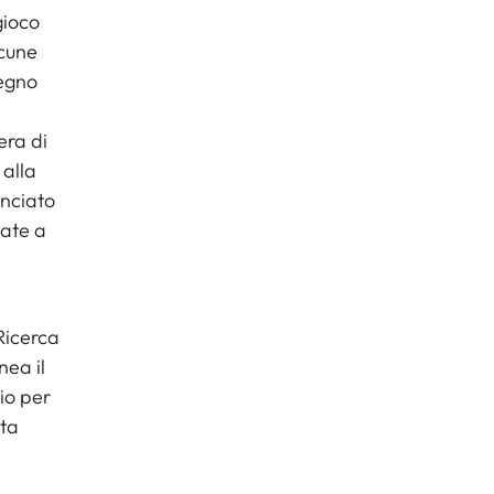
gioco
lcune
tegno
era di
 alla
anciato
nate a
Ricerca
nea il
io per
rta