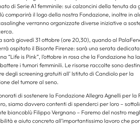
to di Serie A1 femminile: sui calzoncini della tenuta da 
ù comparirà il logo della nostra Fondazione, inoltre in a
casalinghe verranno organizzate diverse iniziative a sos
cerca.
 sarà giovedì 31 ottobre (ore 20,30), quando al PalaFen
errà ospitato il Bisonte Firenze: sarà una serata dedicata
 “Life is Pink”, l’ottobre in rosa che la Fondazione ha l
attere i tumori femminili. Le risorse raccolte sono desti
e degli screening gratuiti all’ Istituto di Candiolo per la
one del tumore al seno.
norati di sostenere la Fondazione Allegra Agnelli per la 
ro, siamo davvero contenti di spenderci per loro – sottoli
te biancoblù Filippo Vergnano – Faremo del nostro megl
ibilità e aiuto concreto all’importantissimo lavoro che po