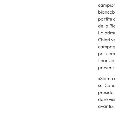
campiona
biancobl
partite 
della Ri
La prima
Chieri v
campagna
per comb
finanziar
prevenzi
«Siamo o
sul Canc
presiden
dare vis
avanti».