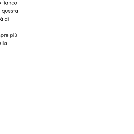
o fianco
a questa
à di
mpre più
lla