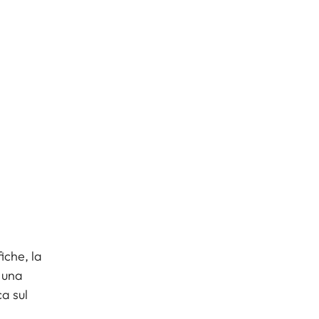
iche, la
n una
a sul