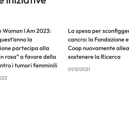
he Woman I Am 2023:
La spesa per sconfigger
uest’anno la
cancro: la Fondazione 
ione partecipa alla
Coop nuovamente allea
in rosa” a favore della
sostenere la Ricerca
ontro i tumori femminili
01/12/2021
023