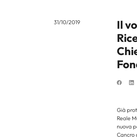
Il v
31/10/2019
Ric
Chie
Fon
Già prot
Reale Mu
nuova pa
Cancro 