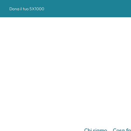
Dona il tuo 5X1000
Chi siamo
Cosa f