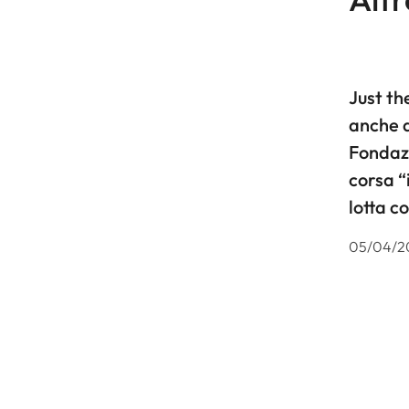
Just t
anche q
Fondaz
corsa “
lotta c
05/04/2