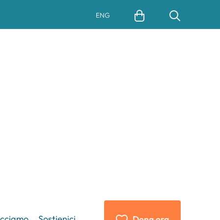
ENG
acciamo
Sostienici
Dona ora