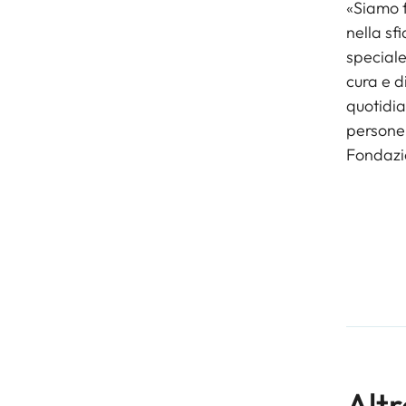
«Siamo f
nella sf
speciale
cura e d
quotidia
persone 
Fondazi
Altr