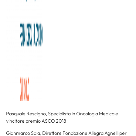
L’evento, data la perdurante situazione di emergenza,
avrà luogo in modalità digitale e sarà trasmesso in diretta
sul sito de La Stampa e sulla nostra pagina Facebook.
Interverranno:
Allegra Agnelli, Presidente Fondazione Allegra Agnelli per
la Ricerca sul Cancro
Luca Asvisio, Presidente Consiglio dell’Ordine Dottori
Commercialisti ed Esperti Contabili
Alberto Cirio, Presidente Regione Piemonte
Pasquale Rescigno, Specialista in Oncologia Medica e
vincitore premio ASCO 2018
Gianmarco Sala, Direttore Fondazione Allegra Agnelli per