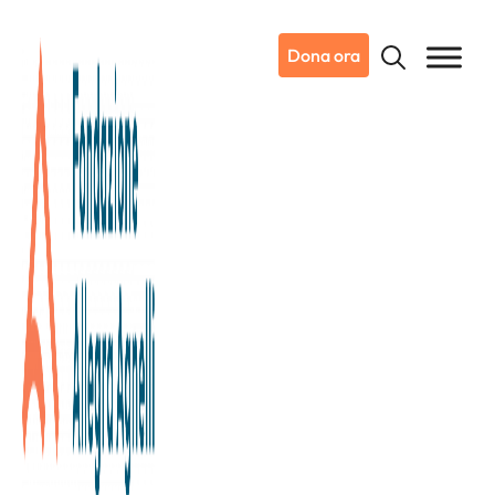
Dona ora
30/09/2020
Presentazione digitale Bilancio
Sociale e di Sostenibilità
Mercoledì 30 Settembre, alle ore 11:30, è in programma la
presentazione digitale del Bilancio Sociale e di Sostenibilità
della Fondazione.