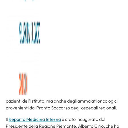
Inaugurazione del nuovo Reparto
Medicina Interna all’Istituto di
Candiolo – IRCCS
Continua lo sviluppo dell’Istituto di Candiolo – IRCCS
attraverso nuovi spazi, che valorizzano l’offerta
assistenziale e la qualità della ricerca. Quest’anno è
entrato in funzione il nuovo
Reparto Medicina Interna
per
il trattamento delle complicanze e delle altre malattie
associate alla patologia oncologica.
La nuova struttura, per la cui realizzazione strutturale la
Fondazione Allegra Agnelli per la Ricerca sul Cancro
ha
investito oltre 400 mila euro, è a disposizione non solo dei
pazienti dell’Istituto, ma anche degli ammalati oncologici
provenienti dai Pronto Soccorso degli ospedali regionali.
Il
Reparto Medicina Interna
è stato inaugurato dal
Presidente della Regione Piemonte, Alberto Cirio, che ha