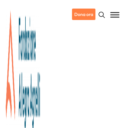
Dona ora
10/07/2024
All’Istituto di Candiolo – IRCCS
nasce il nuovo Reparto di
Medicina Interna