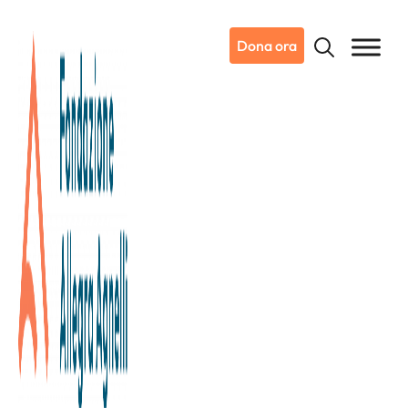
Dona ora
19/09/2016
Pro Am della speranza 2016
PRO AM DELLA SPERANZA 2016
La Pro Am della Speranza è una manifestazione benefica
che tramite il connubio di golf e solidarietà ha come