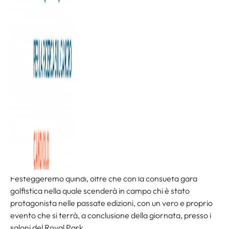
obiettivo primario la raccolta fondi per la Fondazione
Allegra Agnelli per la Ricerca sul Cancro  Onlus. I fondi
raccolti nelle ultime edizioni della Pro Am della Speranza
hanno superato i 2 milioni di euro.
Un nuovo traguardo: i fondi raccolti con la Pro Am della
Speranza 2016 saranno finalizzati allacquisto di un sistema
di monitoraggio completo dei pazienti in riferimento
allattività clinica (investigation clinical oncology).
La gara ha la formula classica della Pro Am, con squadre
composte da un professionista e tre dilettanti. La Pro Am
della Speranza 2016 sarà unedizione unica dedicata ai 30
anni della Fondazione Allegra Agnelli per la Ricerca sul
Cancro.
Festeggeremo quindi, oltre che con la consueta gara
golfistica nella quale scenderà in campo chi è stato
protagonista nelle passate edizioni, con un vero e proprio
evento che si terrà, a conclusione della giornata, presso i
saloni del Royal Park.