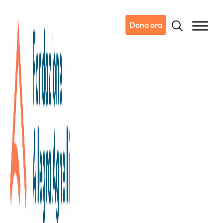
Dona ora
02/09/2022
La Fiera Nazionale del
Peperone di Carmagnola e la
Fondazione ancora insieme per
sostenere la Ricerca