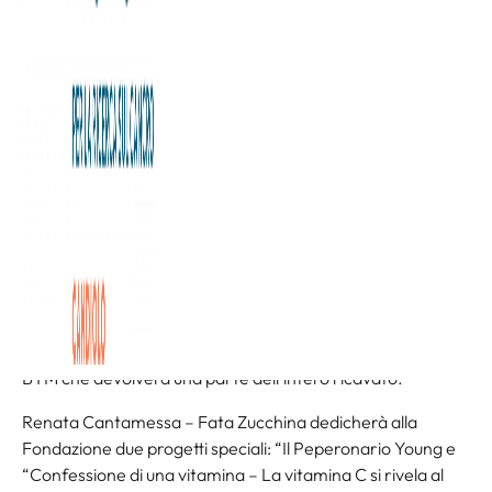
Si è svolta questa mattina presso Palazzo Barolo a Torino la
conferenza stampa di presentazione della 73^ edizione
della più grande manifestazione fieristica italiana dedicata
a un prodotto agricolo che torna a riproporre, dal 2 all’11
settembre 2022, eventi gastronomici, culturali ed artistici
per tutti i sensi e per tutte le età. Alla conferenza è
intervenuto anche il Direttore Sanitario dell’Istituto di
Candiolo IRCCS, il Dottor Piero Fenu.
Per il quarto anno consecutivo la nostra Fondazione è
charity partner dell’iniziativa con diverse iniziative ad essa
dedicate. Il 10 settembre è in programma l’oramai
tradizionale “Gran Galà a sostegno della Fondazione
Allegra Agnelli per la Ricerca sul Cancro” grazie alla Banca
BTM che devolverà una parte dell’intero ricavato.
Renata Cantamessa – Fata Zucchina dedicherà alla
Fondazione due progetti speciali: “Il Peperonario Young e
“Confessione di una vitamina – La vitamina C si rivela al