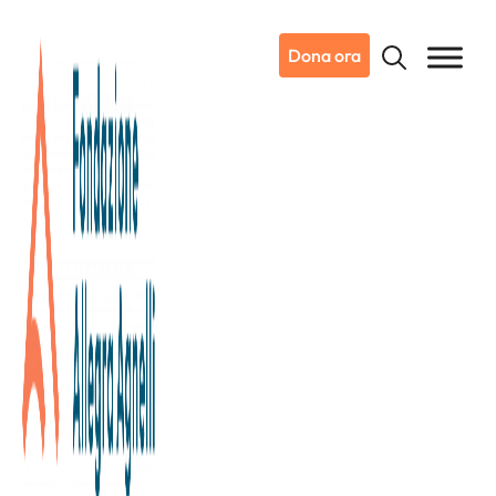
Dona ora
16/02/2016
Il Settebello per l’Istituto di
Candiolo.
Martedì 16 febbraio alle ore 20,00 al Palazzo del Nuoto di
Torino la Nazionale Italiana di Pallanuoto sostiene ancora
una volta la ricerca sul cancro dell’Istituto di Candiolo –