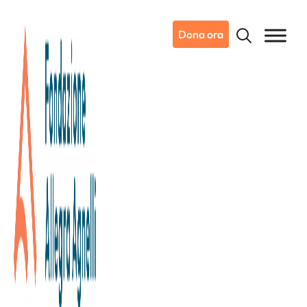
Dona ora
30/01/2020
Domenica 9 Febbraio tutti in
maschera a Candiolo per la
quarta edizione della “Button
Run”