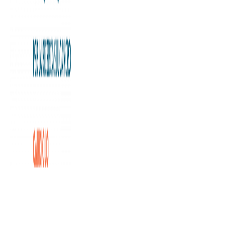
Ritorna per il quarto anno consecutivo la manifestazione
sportiva di carnevale organizzata dalla Pro Loco del
Comune di Candiolo.
Sarà possibile partecipare sia alla corsa podisitica non
competitiva di 10 km, che alla camminata libera non
competitiva di 5 km per le strade del paese.
Il ricavato della manifestazione verrà devoluto alla nostra
Fondazione.
Per tutte le altre informazioni, è possibile visitare la pagina
Pro loco Candiolo.
Non mancate!