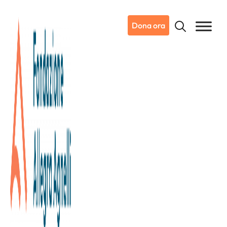
Dona ora
10/04/2011
Brachetti, Ciak si gira
Brachetti, Ciak si gira
Torino – Teatro Alfieri, ore 21.00
Il grande trasformista piemontese Arturo Brachetti
regalerà alla Fondazione lanteprima torinese del suo tour