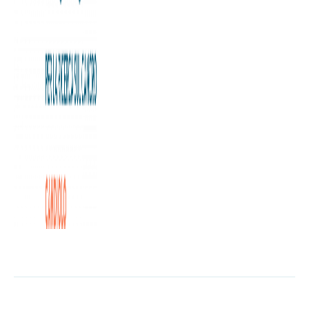
Il ricavato della serata sarà devoluto alla Fondazione
nellambito del progetto APIN, che questanno di Distretto
2030 dei Leo Club destina al sostegno di un progetto di
ricerca della Fondazione.22 febbraio 2012 ore 20.45
Teatro San Giuseppe di Torino.
I Leo Club torinesi organizzano la commedia teatrale ”Il
Calapranzi”.
Il ricavato della serata sarà devoluto alla Fondazione
nellambito del progetto APIN, che questanno di Distretto
2030 dei Leo Club destina al sostegno di un progetto di
ricerca della Fondazione.