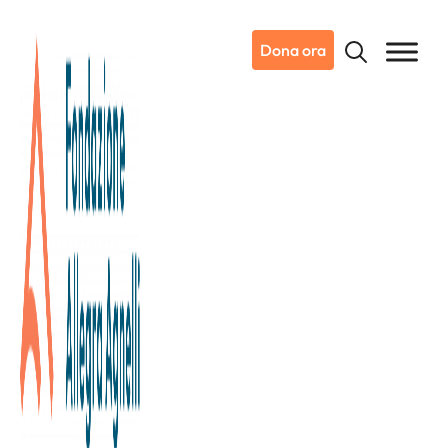
Dona ora
22/02/2012
A teatro per la Fondazione
22 febbraio 2012 ore 20.45 Teatro San Giuseppe di Torino.
I Leo Club torinesi organizzano la commedia teatrale ”Il
Calapranzi”.