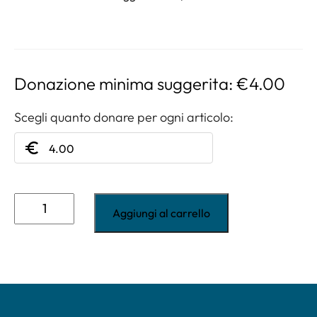
Donazione minima suggerita:
€
4.00
Scegli quanto donare per ogni articolo:
Scatolina
fiammifero
Aggiungi al carrello
portaconfetti
tortora
quantità