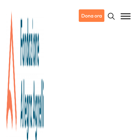
Dona ora
17/06/2026
Candiolo, dove nasce il futuro
della cura