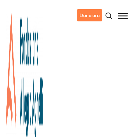
Dona ora
27/03/2019
Notizie da Candiolo
Una corsa… per la Ricerca! Il
2019 di Team Marathon parte
con “T-Fast 10K – La
Velocissima”