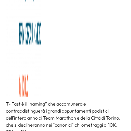
Domenica 14 aprile è in programma la “T-Fast 10K – La
Velocissima”, la prima grande gara del 2019 che partirà
alle ore 10 da via XX settembre a Torino e si concluderà alla
splendida Palazzina di Caccia di Stupinigi a Nichelino.
Saranno dieci chilometri di puro agonismo ma anche di
divertimento: la corsa infatti, prevede una partecipazione
sia competitiva che non competitiva.
È già possibile iscriversi collegandosi al sito
teamarathon.it/tfast10
oppure presso il Village allestito in
piazza Castello durante il weekend della manifestazione.
T- Fast è il “naming” che accomunerà e
contraddistinguerà i grandi appuntamenti podistici
dell’intero anno di Team Marathon e della Città di Torino,
che si declineranno nei “canonici” chilometraggi di 10K,