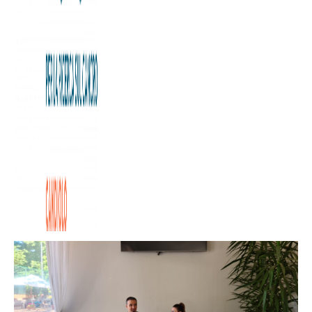
18 maggio 2025 — Torino
Desideriamo ringraziare di cuore tutti coloro che hanno
preso parte all’iniziativa
“Un punto per la vita”
, svoltasi il 18
maggio presso la sede dell’
Associazione Kappadue
di Viale
Paolo Thaon di Revel, a Torino.
L’evento, nato dalla collaborazione tra
Kappadue
e la
Fondazione Allegra Agnelli per la Ricerca sul Cancro
, ha
rappresentato una preziosa occasione di incontro tra
sport, informazione e solidarietà.