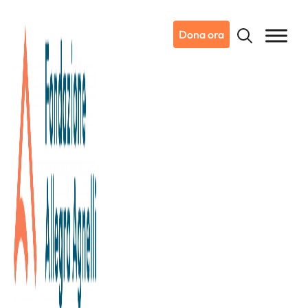
Dona ora
19/05/2025
Notizie da Candiolo
“Un punto per la vita” a
sostegno di Candiolo