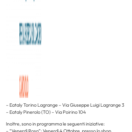
Un biscotto che ci sta a Cuore!
Rosa, come il simbolo della nostra campagna LIFE IS PINK,
a sostegno della lotta contro i tumori femminili.
L’azienda dolciaria torinese Briccodolce lancia sul mercato
“Cuore Rosa”, un biscotto messaggero di sensibilità,
dolcezza e generosità, il cui ricavato sarà in gran parte
devoluto a favore del nostro Istituto.
Sarà possibile trovarlo dal 1 Ottobre presso:
– negozio Briccodolce di Torino – Corso De Gasperi 20d
– Eataly Torino Lingotto – Via Nizza 230
– Eataly Torino Lagrange – Via Giuseppe Luigi Lagrange 3
– Eataly Pinerolo (TO) – Via Poirino 104
Inoltre, sono in programma le seguenti iniziative:
– “Venerdì Rosa”: Venerdì 4 Ottobre, presso lo shop