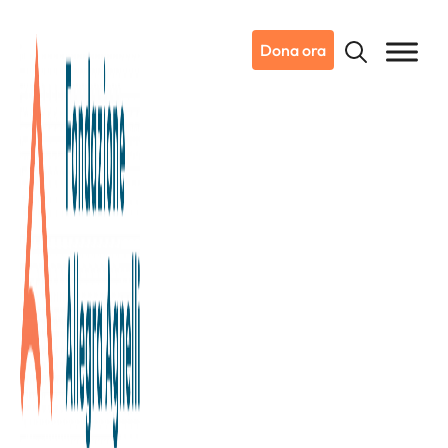
Dona ora
27/09/2019
Notizie da Candiolo
Un “Cuore Rosa” a favore della
Ricerca: l’azienda dolciaria
Briccodolce al fianco della
nostra Fondazione per la
campagna LIFE IS PINK