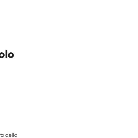
iolo
ra della