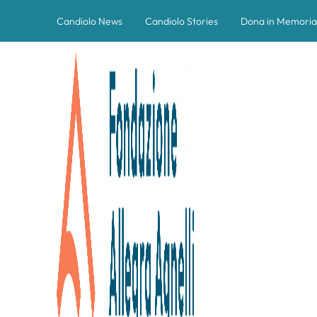
Candiolo News
Candiolo Stories
Dona in Memoria