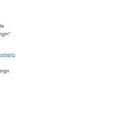
le
igin”
 numero
sign
.