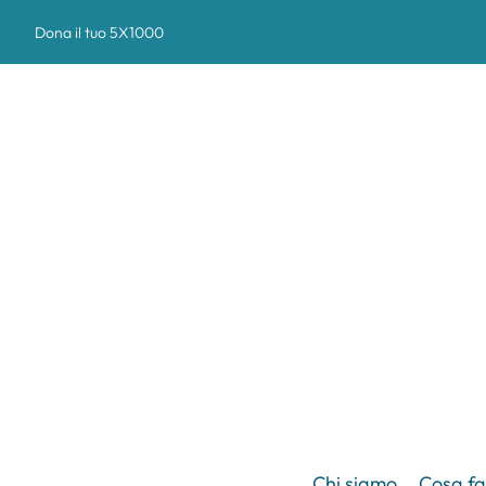
Dona il tuo 5X1000
Chi siamo
Cosa f