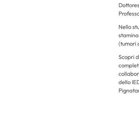
Dottores
Profess
Nello stu
staminal
(tumori 
Scopri d
completa
collabor
dello
IE
Pignatar