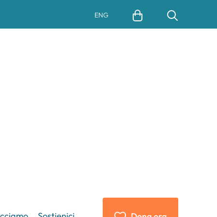
ENG
acciamo
Sostienici
Dona ora