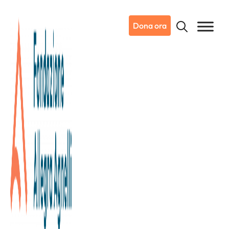
Dona ora
09/04/2024
Notizie da Candiolo
Torino Comics 2024: i supereroi
uniti per la ricerca sul cancro