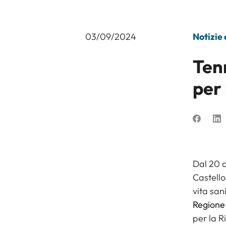
03/09/2024
Notizie
Ten
per 
Dal 20 a
Castell
vita san
Regione
per la R