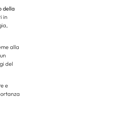
o della
i in
gia,
ieme alla
 un
gi del
re e
mportanza