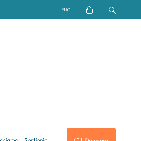
ENG
acciamo
Sostienici
Dona ora