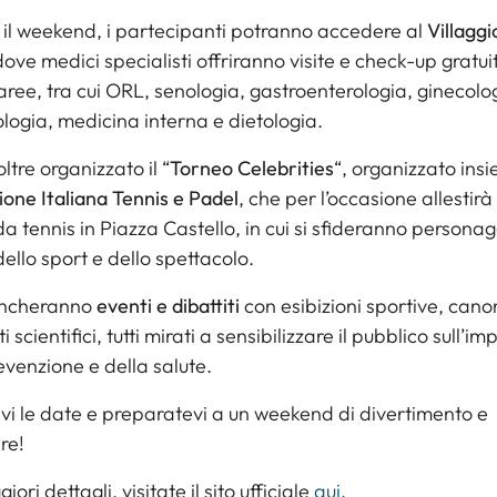
il weekend, i partecipanti potranno accedere al
Villaggi
dove medici specialisti offriranno visite e check-up gratuit
aree, tra cui ORL, senologia, gastroenterologia, ginecolo
ogia, medicina interna e dietologia.
ltre organizzato il “
Torneo Celebrities
“, organizzato ins
one Italiana Tennis e Padel
, che per l’occasione allestirà
 tennis in Piazza Castello, in cui si sfideranno personag
llo sport e dello spettacolo.
ncheranno
eventi e dibattiti
con esibizioni sportive, cano
i scientifici, tutti mirati a sensibilizzare il pubblico sull’i
evenzione e della salute.
i le date e preparatevi a un weekend di divertimento e
re!
ori dettagli, visitate il sito ufficiale
qui
.