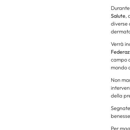
Durante 
Salute
, 
diverse 
dermatol
Verrà ino
Federazi
campo da
mondo de
Non ma
intervent
della pr
Segnatev
benesse
Per maggi