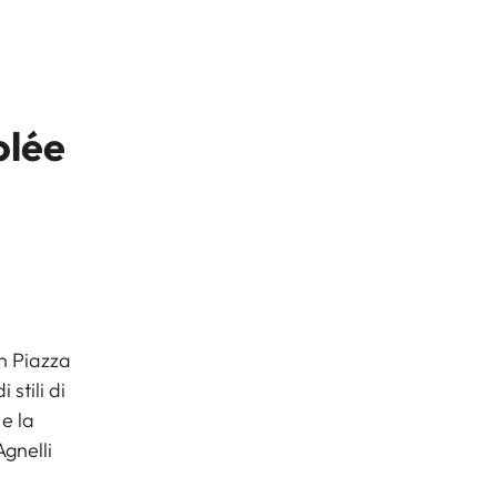
olée
in Piazza
stili di
e la
Agnelli