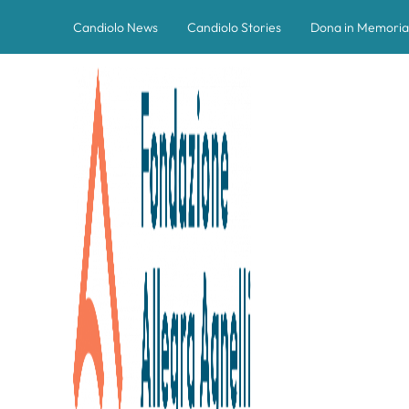
Candiolo News
Candiolo Stories
Dona in Memoria