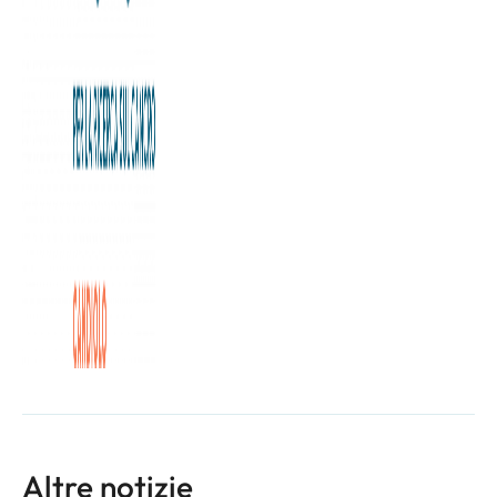
Sono iniziate le vendite dei biglietti per la 28esima Partita
del Cuore!
Anche quest’anno il team “Campioni per la Ricerca”
scenderà in campo per sfidare la Nazionale Italiana
Cantanti.
Per maggiori informazioni e per acquistare i
biglietti:
bit.ly/partitacuore
Vi aspettiamo in tantissimi il prossimo 27 maggio all’Allianz
Stadium di Torino per sostenere la nostra Fondazione e la
Fondazione Telethon!
Altre notizie