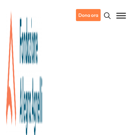
Dona ora
13/05/2026
Notizie da Candiolo
Rinascente Torino sostiene la
ricerca sul cancro con una
Shopping Night per Candiolo