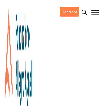
Dona ora
23/07/2019
Notizie da Candiolo
Prevenzione, ricerca e cura
all’Istituto di Candiolo