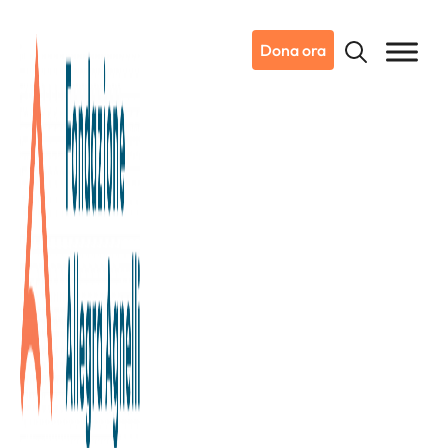
Dona ora
08/10/2025
Notizie da Candiolo
Presentazione del Bilancio
Sociale e di Sostenibilità – Dati
2024