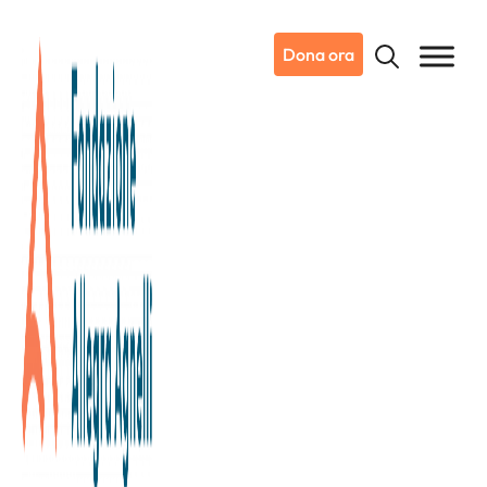
Dona ora
11/12/2024
Notizie da Candiolo
Pilates e Benessere: insieme per
un Natale che fa la differenza!