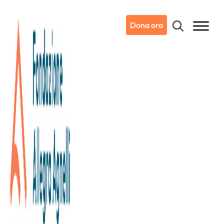
Dona ora
08/05/2026
Notizie da Candiolo
Oggi è la Giornata Mondiale sul
Tumore Ovarico