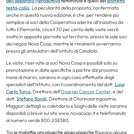
dell’apparato riproduttivo
femminile e quelli del
distretto
testa-collo
. La peculiarità della proposta, confermata
anche in questa nuova edizione, è che, per rendere più
semplice ai soci della Cooperativa aderire all’iniziativa da
tutto il Piemonte, circa il 30 per cento delle visite verrà
svolto in apposite giornate sul territorio, presso le sale soci
dei negozi Nova Coop, mentre le rimanenti avverranno
presso gli ambulatori dell’Istituto di Candiolo.
Le visite, riservate ai soci Nova Coop e possibili solo su
prenotazione in date specifiche a partire dal prossimo
mese di marzo, saranno in ogni caso effettuate dagli
specialisti dell’Istituto, con il coordinamento del dott.
Luigi
Carlo Turco
, Direttore dell’
Ovarian Cancer Center
, e del
dott.
Stefano Bondi
, Direttore di Otorinolaringoiatria.
Maggiori dettagli su calendario e luoghi delle visite saranno
disponibili a breve sul sito www.novacoop.it e telefonando
al numero verde 800.238380.
Tra
le malattie oncologiche ginecologiche
figurano alcune