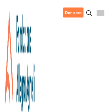
Dona ora
12/02/2025
Notizie da Candiolo
Nova Coop dona alla
Fondazione Piemontese per la
Ricerca sul Cancro oltre 158 mila
euro