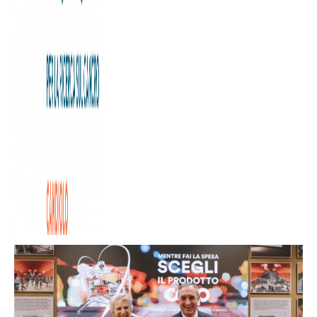
Grazie ai fondi raccolti sarà possibile dotare l’Istituto di
Candiolo – IRCCS di tre centrali di monitoraggio clinico
avanzato nei reparti a più alta criticità. Ripartono anche le
attività di screening gratuite delle principali malattie
oncologiche rivolte ai soci Coop. Nel 2025 di nuovo
disponibili anche appuntamenti in tutto il Piemonte nella
rete di negozi Coop.
In primavera Nova Coop sosterrà la ricerca oncologica
con una nuova iniziativa.