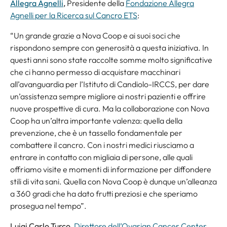
Allegra Agnelli
,
Presidente della
Fondazione Allegra
Agnelli per la Ricerca sul Cancro ETS
:
“Un grande grazie a Nova Coop e ai suoi soci che
rispondono sempre con generosità a questa iniziativa. In
questi anni sono state raccolte somme molto significative
che ci hanno permesso di acquistare macchinari
all’avanguardia per l’Istituto di Candiolo-IRCCS, per dare
un’assistenza sempre migliore ai nostri pazienti e offrire
nuove prospettive di cura. Ma la collaborazione con Nova
Coop ha un’altra importante valenza: quella della
prevenzione, che è un tassello fondamentale per
combattere il cancro. Con i nostri medici riusciamo a
entrare in contatto con migliaia di persone, alle quali
offriamo visite e momenti di informazione per diffondere
stili di vita sani. Quella con Nova Coop è dunque un’alleanza
a 360 gradi che ha dato frutti preziosi e che speriamo
prosegua nel tempo”.
Luigi Carlo Turco
,
Direttore dell’Ovarian Cancer Center