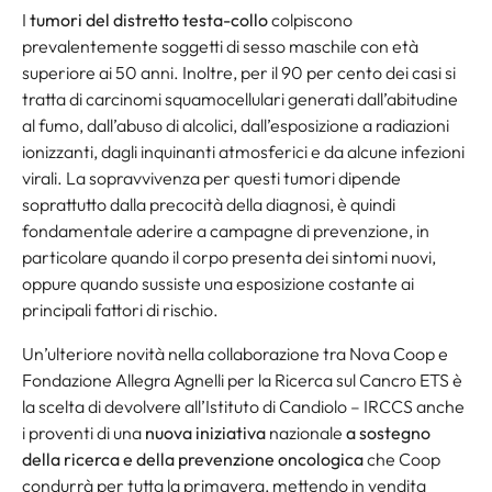
I
tumori del distretto testa-collo
colpiscono
prevalentemente soggetti di sesso maschile con età
superiore ai 50 anni. Inoltre, per il 90 per cento dei casi si
tratta di carcinomi squamocellulari generati dall’abitudine
al fumo, dall’abuso di alcolici, dall’esposizione a radiazioni
ionizzanti, dagli inquinanti atmosferici e da alcune infezioni
virali. La sopravvivenza per questi tumori dipende
soprattutto dalla precocità della diagnosi, è quindi
fondamentale aderire a campagne di prevenzione, in
particolare quando il corpo presenta dei sintomi nuovi,
oppure quando sussiste una esposizione costante ai
principali fattori di rischio.
Un’ulteriore novità nella collaborazione tra Nova Coop e
Fondazione Allegra Agnelli per la Ricerca sul Cancro ETS è
la scelta di devolvere all’Istituto di Candiolo – IRCCS anche
i proventi di una
nuova iniziativa
nazionale
a sostegno
della ricerca e della prevenzione oncologica
che Coop
condurrà per tutta la primavera, mettendo in vendita