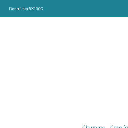
Dona il tuo 5X1000
Chi siamo
Cosa f