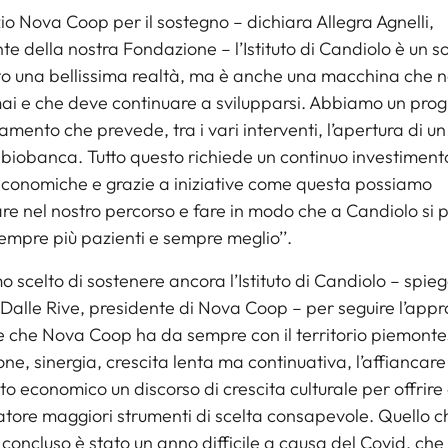
io Nova Coop per il sostegno – dichiara Allegra Agnelli,
te della nostra Fondazione – l’Istituto di Candiolo è un 
o una bellissima realtà, ma è anche una macchina che n
ai e che deve continuare a svilupparsi. Abbiamo un pr
amento che prevede, tra i vari interventi, l’apertura di u
 biobanca. Tutto questo richiede un continuo investiment
economiche e grazie a iniziative come questa possiamo
re nel nostro percorso e fare in modo che a Candiolo si
empre più pazienti e sempre meglio’’.
 scelto di sostenere ancora l’Istituto di Candiolo – spie
Dalle Rive, presidente di Nova Coop – per seguire l’appr
 che Nova Coop ha da sempre con il territorio piemonte
ione, sinergia, crescita lenta ma continuativa, l’affiancare
to economico un discorso di crescita culturale per offrire 
ore maggiori strumenti di scelta consapevole. Quello ch
oncluso è stato un anno difficile a causa del Covid, che