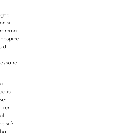
sogno
on si
ogramma
n hospice
o di
 possano
ga
occio
se:
 a un
al
e si è
 ha