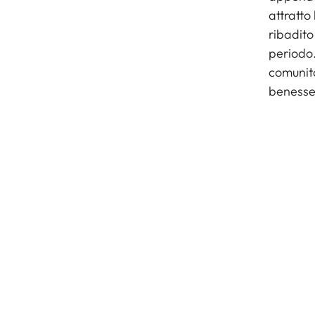
attratto
ribadito
periodo
comunità
benesser