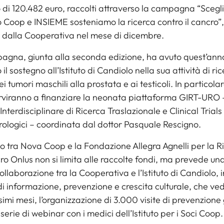
di 120.482 euro, raccolti attraverso la campagna “Scegli 
 Coop e INSIEME sosteniamo la ricerca contro il cancro”,
 dalla Cooperativa nel mese di dicembre.
agna, giunta alla seconda edizione, ha avuto quest’an
 il sostegno all’Istituto di Candiolo nella sua attività di ric
i tumori maschili alla prostata e ai testicoli. In particolar
erviranno a finanziare la neonata piattaforma GIRT-URO 
nterdisciplinare di Ricerca Traslazionale e Clinical Trials 
rologici – coordinata dal dottor Pasquale Rescigno.
o tra Nova Coop e la Fondazione Allegra Agnelli per la R
ro Onlus non si limita alle raccolte fondi, ma prevede una
llaborazione tra la Cooperativa e l’Istituto di Candiolo, i
 di informazione, prevenzione e crescita culturale, che ve
simi mesi, l’organizzazione di 3.000 visite di prevenzione 
 serie di webinar con i medici dell’Istituto per i Soci Coop.