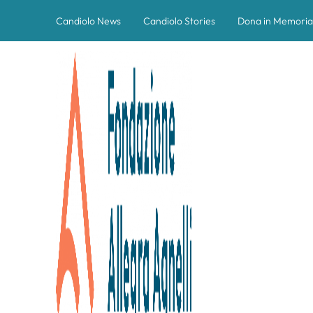
Candiolo News
Candiolo Stories
Dona in Memoria