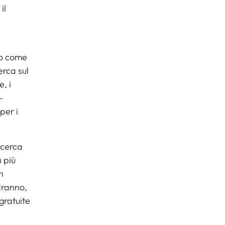
il
no come
erca sul
e, i
–
per i
icerca
 più
n
dranno,
gratuite