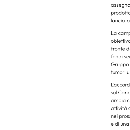
assegno 
prodotto
lanciata
La camp
obiettivo
fronte de
fondi s
Gruppo I
tumori u
L’accord
sul Canc
ampia co
attività
nei pros
e di una