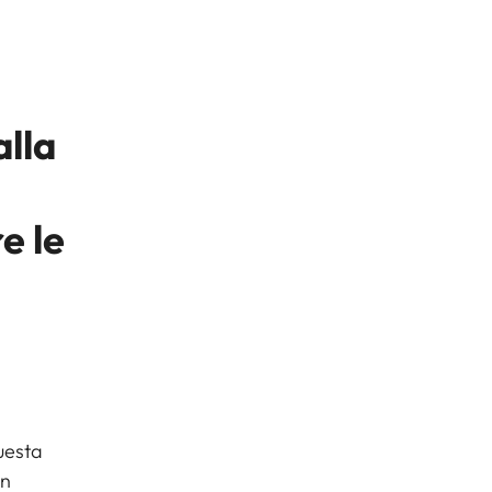
lla
e le
uesta
un