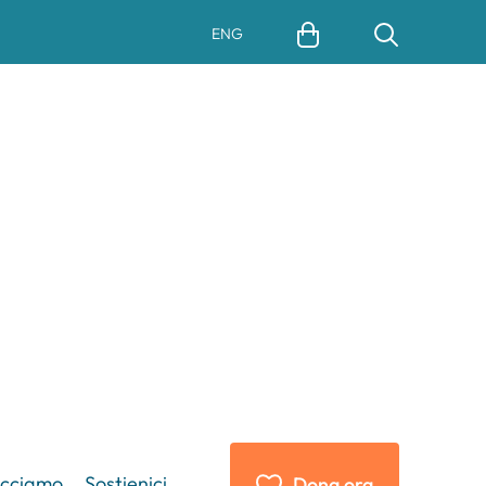
ENG
acciamo
Sostienici
Dona ora