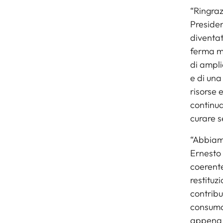
“Ringraz
Presiden
diventat
ferma m
di ampli
e di una
risorse 
continua
curare s
“Abbiamo
Ernesto 
coerente
restituz
contribu
consumat
appena c