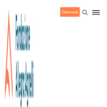
Dona ora
07/01/2021
Notizie da Candiolo
Nel 2021 ancora insieme!
Questo è il momento di crederci.
Nella Ricerca