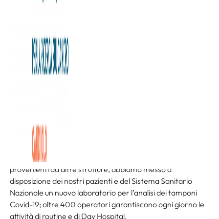
Il saluto del Presidente della nostra Fondazione, donna
Allegra Agnelli:
In un anno così difficile, come quello che si è appena
concluso, non c’è stato un solo momento in cui non Vi
abbiamo sentito vicini e presenti.
Insieme a Voi stiamo affrontando un’emergenza sanitaria
senza precedenti, ma la nostra lotta contro il cancro non si
ferma: all’Istituto di Candiolo IRCCS, infatti, la ricerca e la
cura proseguono con l’impegno e la competenza di
sempre, anche con un nemico in più, come il Coronavirus.
Stiamo continuando ad accogliere pazienti oncologici
provenienti da altre strutture, abbiamo messo a
disposizione dei nostri pazienti e del Sistema Sanitario
Nazionale un nuovo laboratorio per l’analisi dei tamponi
Covid-19; oltre 400 operatori garantiscono ogni giorno le
attività di routine e di Day Hospital.