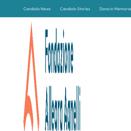
Candiolo News
Candiolo Stories
Dona in Memoria