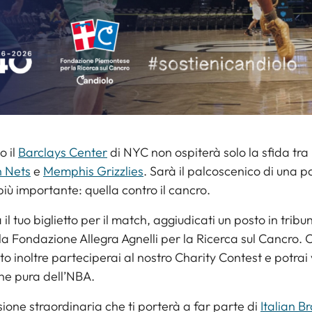
o il
Barclays Center
di NYC non ospiterà solo la sfida tra
n Nets
e
Memphis Grizzlies
. Sarà il palcoscenico di una p
iù importante: quella contro il cancro.
 il tuo biglietto per il match, aggiudicati un posto in tribu
 la Fondazione Allegra Agnelli per la Ricerca sul Cancro. C
to inoltre parteciperai al nostro Charity Contest e potrai 
ne pura dell’NBA.
ione straordinaria che ti porterà a far parte di
Italian B