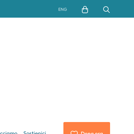
ENG
acciamo
Sostienici
Dona ora