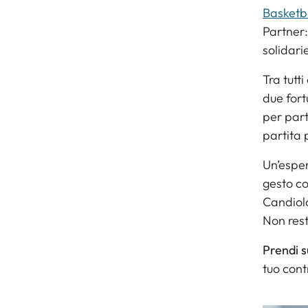
Basketb
Partner:
solidari
Tra tutti
due fort
per par
partita 
Un’esper
gesto co
Candiol
Non rest
Prendi s
tuo cont