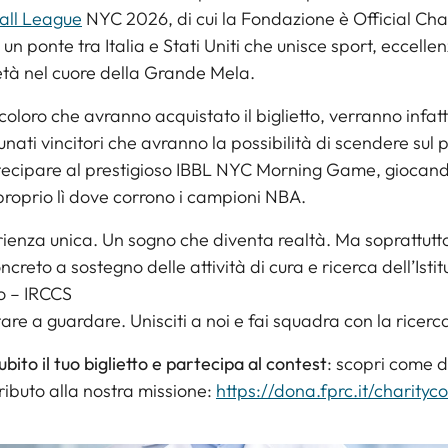
all League
NYC 2026, di cui la Fondazione è Official Cha
 un ponte tra Italia e Stati Uniti che unisce sport, eccelle
età nel cuore della Grande Mela.
 coloro che avranno acquistato il biglietto, verranno infatti
unati vincitori che avranno la possibilità di scendere sul
tecipare al prestigioso IBBL NYC Morning Game, giocan
proprio lì dove corrono i campioni NBA.
ienza unica. Un sogno che diventa realtà. Ma soprattutto
ncreto a sostegno delle attività di cura e ricerca dell’Istit
o – IRCCS
are a guardare. Unisciti a noi e fai squadra con la ricerc
ubito il tuo biglietto e partecipa al contest
: scopri come d
ributo alla nostra missione:
https://dona.fprc.it/charityc