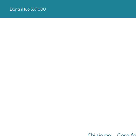
Dona il tuo 5X1000
Chi siamo
Cosa f