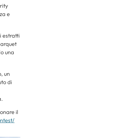
rity
nza e
 estratti
 parquet
do una
, un
uto di
a.
onare il
ontest/