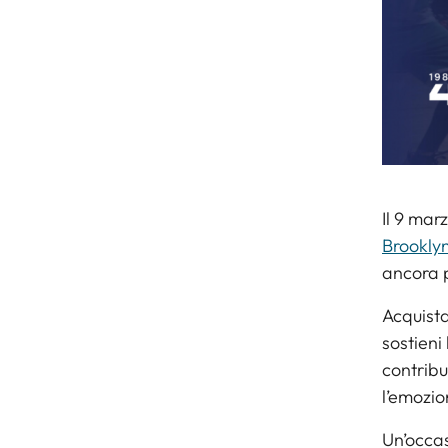
Il 9 marz
Brookly
ancora p
Acquista
sostieni
contribu
l’emozio
Un’occas