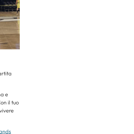
artita
na e
on il tuo
vivere
rands