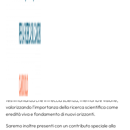
Dal 5 all’8 giugno torna a Torino Archivissima, il festival
italiano dedicato alla promozione e valorizzazione del
patrimonio archivistico. Un appuntamento unico che,
attraverso racconti, mostre, podcast, proiezioni e aperture
straordinarie, mira a rendere gli archivi vivi, accessibili e
protagonisti del presente.
Anche quest’anno la Fondazione Allegra Agnelli per la
Ricerca sul Cancro partecipa ad Archivissima 2025 in
qualità di Charity Partner, rinnovando il proprio impegno a
favore della cultura e della diffusione dei valori legati alla
cura, alla ricerca e al futuro.
In occasione della Notte degli Archivi, in programma
venerdì 6 giugno, la Fondazione sarà protagonista con una
testimonianza che intreccia scienza, memoria e visione,
valorizzando l’importanza della ricerca scientifica come
eredità viva e fondamento di nuovi orizzonti.
Saremo inoltre presenti con un contributo speciale alla