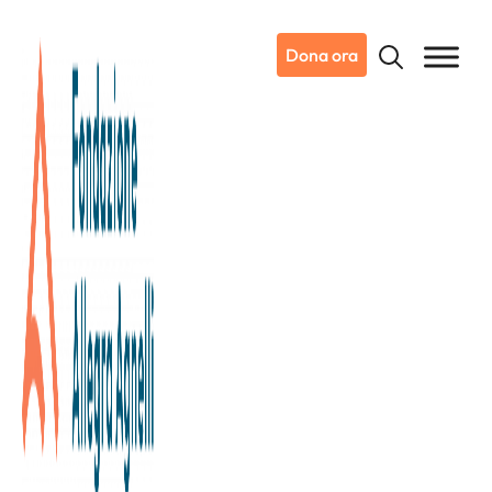
Dona ora
05/06/2025
Notizie da Candiolo
La Fondazione ad
“Archivissima” 2025