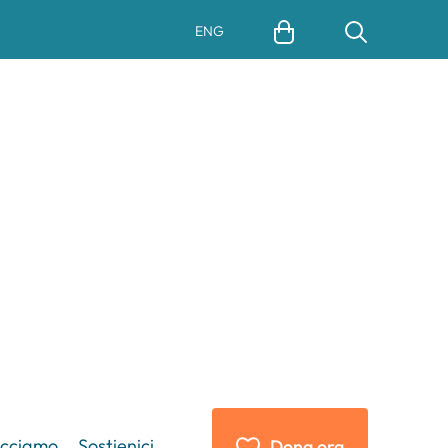
ENG
acciamo
Sostienici
Dona ora