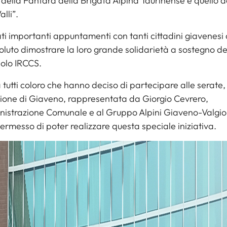
 della Fanfara della Brigata Alpina Taurinense e quello d
lli”.
ti importanti appuntamenti con tanti cittadini giavenesi
luto dimostrare la loro grande solidarietà a sostegno dell
olo IRCCS.
 tutti coloro che hanno deciso di partecipare alle serate,
ione di Giaveno, rappresentata da Giorgio Cevrero,
nistrazione Comunale e al Gruppo Alpini Giaveno-Valgio
rmesso di poter realizzare questa speciale iniziativa.