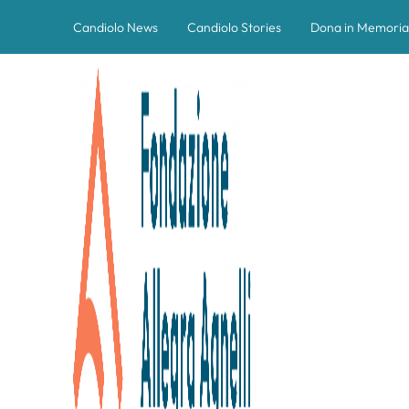
Candiolo News
Candiolo Stories
Dona in Memoria