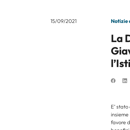
15/09/2021
Notizie
La 
Gia
l’Is
E’ stato
insieme 
favore d