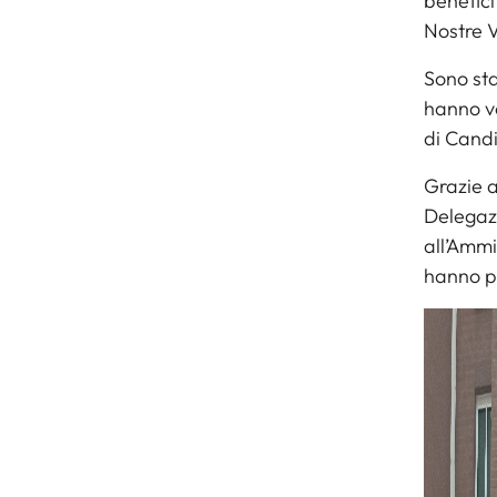
benefici
Nostre Va
Sono sta
hanno vo
di Candi
Grazie a
Delegaz
all’Ammi
hanno pe