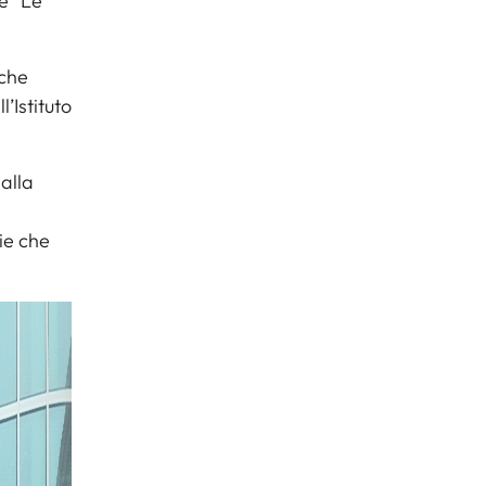
e “Le
 che
’Istituto
 alla
ie che