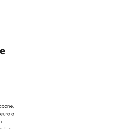
 e
iacone,
 euro a
i