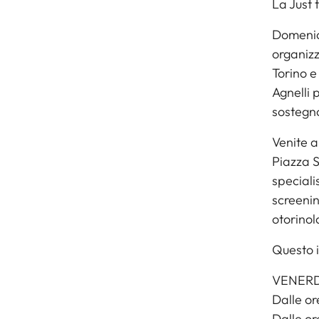
La Just
Domenica
organizz
Torino e
Agnelli 
sostegno
Venite a
Piazza S
speciali
screenin
otorinol
Questo i
VENERD
Dalle or
Dalle or