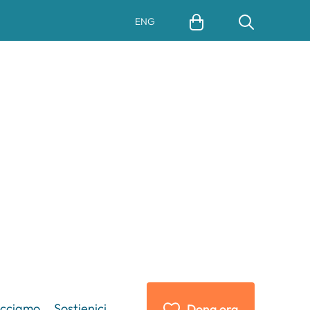
ENG
acciamo
Sostienici
Dona ora