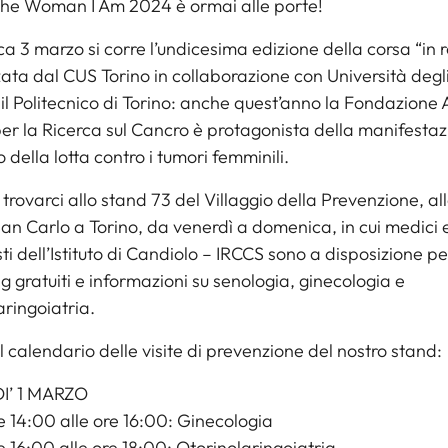
 the Woman I Am 2024 è ormai alle porte!
 3 marzo si corre l’undicesima edizione della corsa “in 
ata dal CUS Torino in collaborazione con Università degli
 il Politecnico di Torino: anche quest’anno la Fondazione 
per la Ricerca sul Cancro è protagonista della manifesta
 della lotta contro i tumori femminili.
 trovarci allo stand 73 del Villaggio della Prevenzione, all
an Carlo a Torino, da venerdì a domenica, in cui medici 
sti dell’Istituto di Candiolo – IRCCS sono a disposizione pe
g gratuiti e informazioni su senologia, ginecologia e
aringoiatria.
l calendario delle visite di prevenzione del nostro stand:
I’ 1 MARZO
e 14:00 alle ore 16:00: Ginecologia
e 16:00 alle ore 18:00: Otorinolaringoiatria