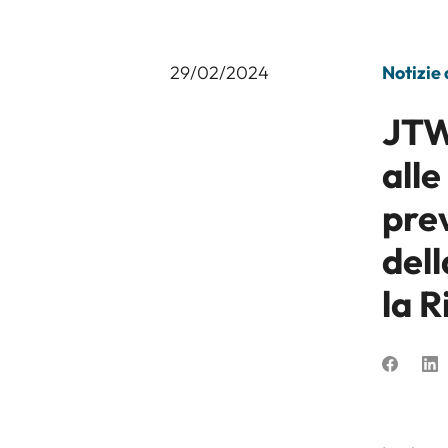
29/02/2024
Notizie
JTW
alle
pre
del
la R