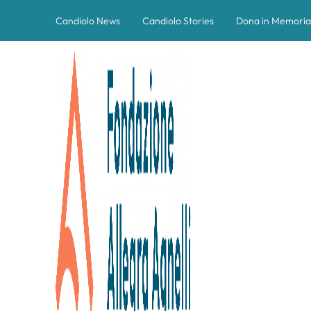
Candiolo News
Candiolo Stories
Dona in Memoria