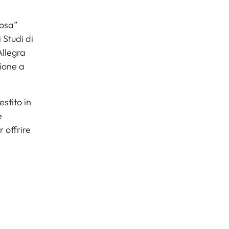
rosa”
 Studi di
Allegra
zione a
estito in
e
r offrire