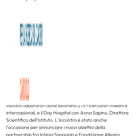
Appena sbarcato a Torino, da numero 4 al mondo, per
giocare da protagonista le prossime ATP Finals, Jannik
Sinner ha voluto subito lasciare il segno fuori dal campo,
visitando l’Istituto di Candiolo-IRCCS e promuovendo
l’iniziativa “Un Ace per la Ricerca” di Intesa Sanpaolo e
Fondazione Allegra Agnelli per la Ricerca sul Cancro,
sottolineando così l’importanza di sostenere le attività di
ricerca e cura contro il cancro dell’Istituto di Candiolo-
IRCCS.
Il campione accompagnato da Allegra Agnelli, Presidente
della Fondazione, e dal Direttore Gianmarco Sala, ha
visitato i laboratori dove lavorano 275 ricercatori italiani e
internazionali, e il Day Hospital con Anna Sapino, Direttore
Scientifico dell’Istituto. L‘incontro è stato anche
l’occasione per annunciare i nuovi obiettivi della
partnership tra Intesa Sanpaolo e Fondazione Allegra