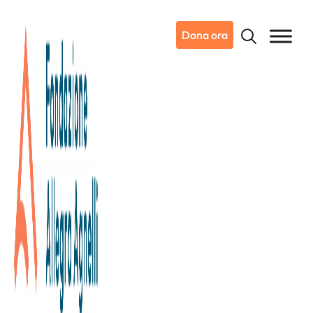
Dona ora
08/11/2023
Notizie da Candiolo
Jannik Sinner scende in campo
a sostegno della ricerca sul
cancro dell’Istituto di Candiolo –
IRCCS