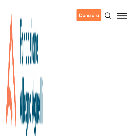
Dona ora
30/06/2025
Notizie da Candiolo
Insieme per Chiara: sport,
memoria e ricerca