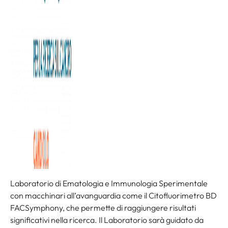
pazienti, e grazie al prezioso sostegno di tutti i nostri
sostenitori abbiamo proseguito nello sviluppo e nella
crescita dell’Istituto di Candiolo – IRCCS, che è oggi un
“Comprehensive Cancer Center”, importante
riconoscimento attribuito dall’O.E.C.I. (Organisation of
European Cancer Institutes) che lo posiziona tra i Centri
oncologici leader a livello internazionale.
È grazie alla generosità dei nostri donatori che siamo
riusciti ad avanzare sempre più nella pratica clinica e nella
ricerca scientifica, permettendo così ai nostri pazienti di
beneficiare delle migliori risorse umane e tecnologiche
disponibili. Stiamo ad esempio allestendo il nuovo
Laboratorio di Ematologia e Immunologia Sperimentale
con macchinari all’avanguardia come il Citofluorimetro BD
FACSymphony, che permette di raggiungere risultati
significativi nella ricerca. Il Laboratorio sarà guidato da