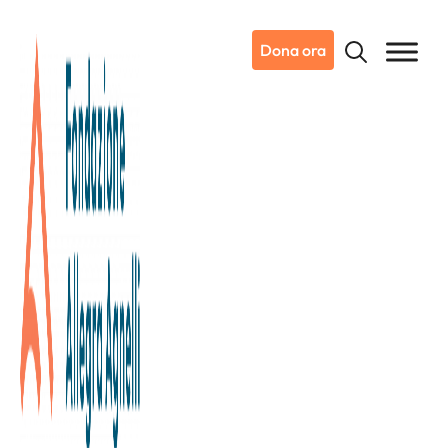
Dona ora
16/03/2023
Notizie da Candiolo
Il vostro sostegno per la ricerca.
Il 2022 è stato un anno di importanti traguardi, che
significano anche risposte concrete per migliaia di