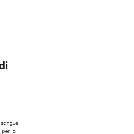
di
l sangue
 per la