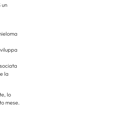
S un
,
 mieloma
sviluppa
ssociata
e la
e, lo
to mese.