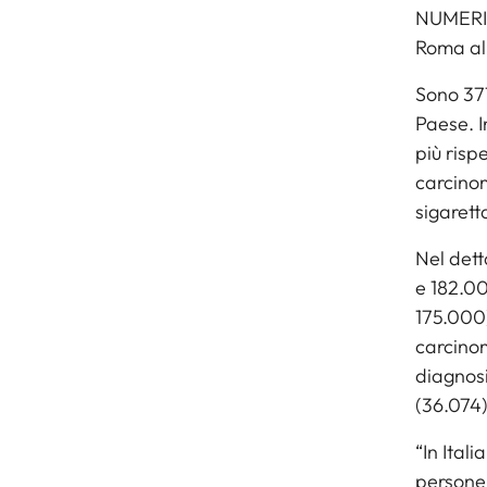
NUMERI 
Roma all
Sono 377
Paese. I
più risp
carcinom
sigaretta
Nel dett
e 182.00
175.000)
carcinom
diagnosi
(36.074)
“In Ital
persone 