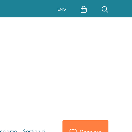
ENG
acciamo
Sostienici
Dona ora