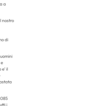
a a
l nostro
mo di
 uomini
 e
e’ il
e
rostata
0.085
tti i