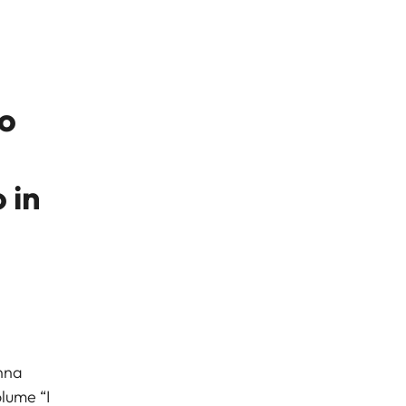
ro
 in
Anna
lume “I