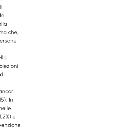
Il
te
lla
ima che,
persone
llo
oiezioni
di
 ancor
5). In
nelle
1,2%) e
evenzione