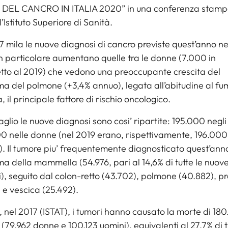
DEL CANCRO IN ITALIA 2020” in una conferenza stamp
’Istituto Superiore di Sanità.
 mila le nuove diagnosi di cancro previste quest’anno ne
n particolare aumentano quelle tra le donne (7.000 in
etto al 2019) che vedono una preoccupante crescita del
a del polmone (+3,4% annuo), legata all’abitudine al fu
, il principale fattore di rischio oncologico.
aglio le nuove diagnosi sono cosi’ ripartite: 195.000 negli
0 nelle donne (nel 2019 erano, rispettivamente, 196.000
. Il tumore piu’ frequentemente diagnosticato quest’anno 
a della mammella (54.976, pari al 14,6% di tutte le nuov
), seguito dal colon-retto (43.702), polmone (40.882), p
 e vescica (25.492).
ia, nel 2017 (ISTAT), i tumori hanno causato la morte di 18
(79.962 donne e 100.123 uomini), equivalenti al 27,7% di tu