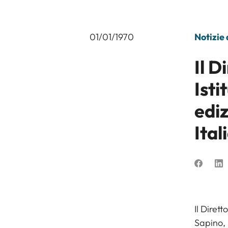
01/01/1970
Notizie
Il D
Isti
ediz
Ital
Il Diret
Sapino, 