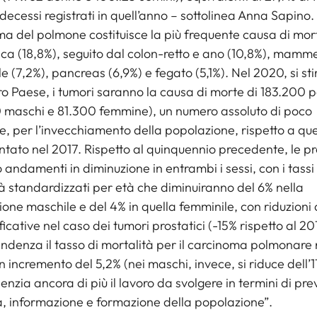
decessi registrati in quell’anno – sottolinea Anna Sapino. 
a del polmone costituisce la più frequente causa di mor
ca (18,8%), seguito dal colon-retto e ano (10,8%), mamme
e (7,2%), pancreas (6,9%) e fegato (5,1%). Nel 2020, si st
ro Paese, i tumori saranno la causa di morte di 183.200 
0 maschi e 81.300 femmine), un numero assoluto di poco
e, per l’invecchiamento della popolazione, rispetto a que
ato nel 2017. Rispetto al quinquennio precedente, le pr
 andamenti in diminuzione in entrambi i sessi, con i tassi 
à standardizzati per età che diminuiranno del 6% nella
one maschile e del 4% in quella femminile, con riduzioni
ficative nel caso dei tumori prostatici (-15% rispetto al 201
ndenza il tasso di mortalità per il carcinoma polmonare 
n incremento del 5,2% (nei maschi, invece, si riduce dell’1
enzia ancora di più il lavoro da svolgere in termini di pr
, informazione e formazione della popolazione”.