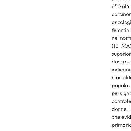
650.614 
carcinom
oncologi
femminil
nel nost
(101.90
superior
document
indicano
mortalit
popolazi
più signi
controte
donne, i
che evid
primaria