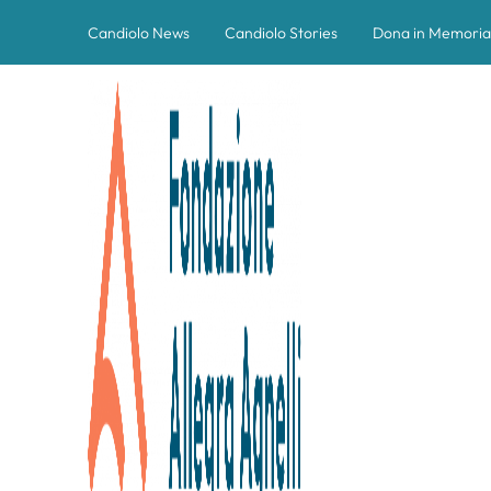
Candiolo News
Candiolo Stories
Dona in Memoria