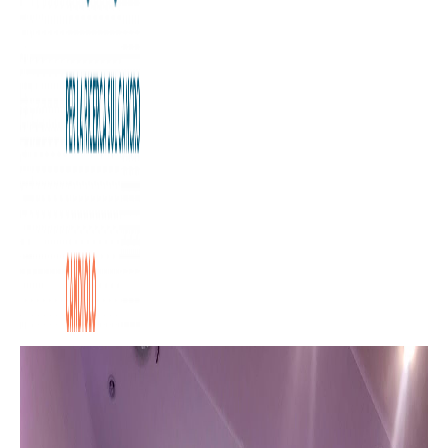
La Città di Settimo Torinese rinnova il suo impegno nel
sociale attraverso la nascita della charity partner con la
nostra Fondazione: nella stagione 2021/2022 saremo
presenti in ogni evento promosso sul territorio del
Comune e insieme verranno sviluppate iniziative volte a
sostenere l’Istituto di Candiolo IRCCS.
Negli stand che verranno allestiti, in occasione di eventi e
manifestazioni, si potrà scoprire il lavoro che
quotidianamente viene svolto all’interno dei laboratori di
ricerca del nostro Istituto e tutta l’attività che la
Fondazione svolge da 35 anni sul territorio piemontese.