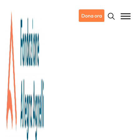
Dona ora
10/07/2021
Notizie da Candiolo
Il Comune di Settimo Torinese a
sostegno della Ricerca