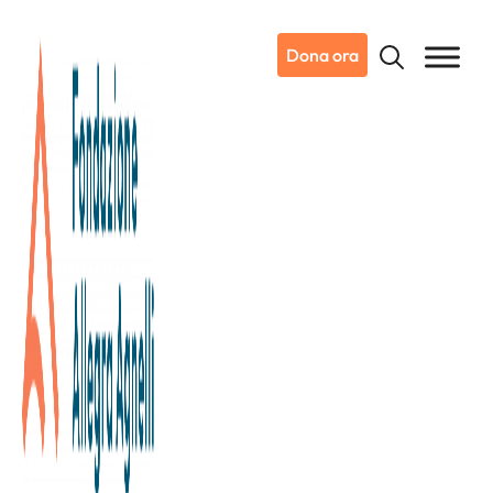
Dona ora
12/02/2026
Notizie da Candiolo
Il benessere continua…dentro e
fuori. Skincare & Pilates
Retreat.