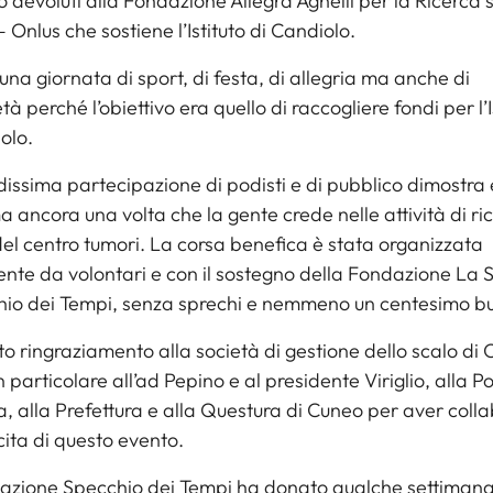
 devoluti alla Fondazione Allegra Agnelli per la Ricerca s
 Onlus che sostiene l’Istituto di Candiolo.
 una giornata di sport, di festa, di allegria ma anche di
tà perché l’obiettivo era quello di raccogliere fondi per l’I
olo.
issima partecipazione di podisti e di pubblico dimostra 
 ancora una volta che la gente crede nelle attività di ri
del centro tumori. La corsa benefica è stata organizzata
nte da volontari e con il sostegno della Fondazione La
hio dei Tempi, senza sprechi e nemmeno un centesimo bu
to ringraziamento alla società di gestione dello scalo di 
 particolare all’ad Pepino e al presidente Viriglio, alla Pol
a, alla Prefettura e alla Questura di Cuneo per aver coll
scita di questo evento.
azione Specchio dei Tempi ha donato qualche settimana