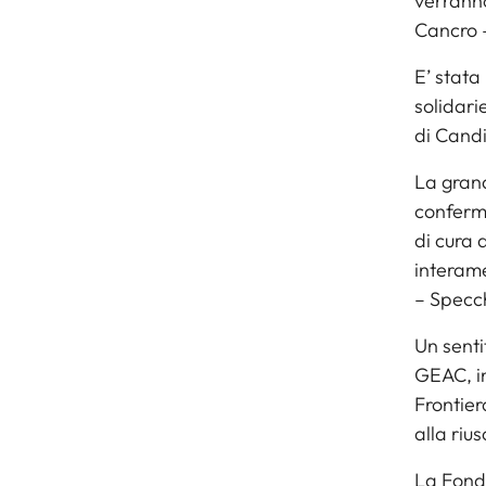
verranno
Cancro –
E’ stata
solidarie
di Candi
La grand
conferma
di cura 
interame
– Specc
Un senti
GEAC, in
Frontier
alla riu
La Fond