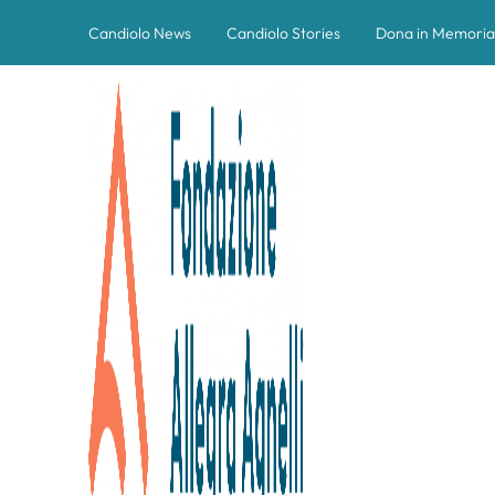
Candiolo News
Candiolo Stories
Dona in Memoria