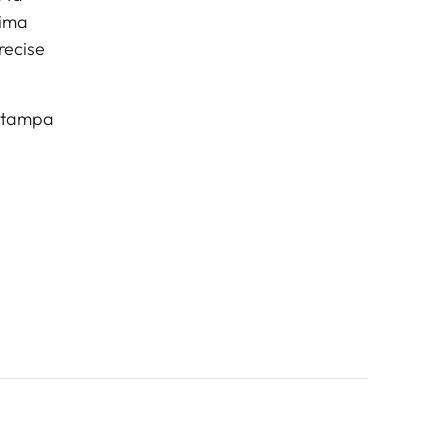
tima
recise
 Stampa