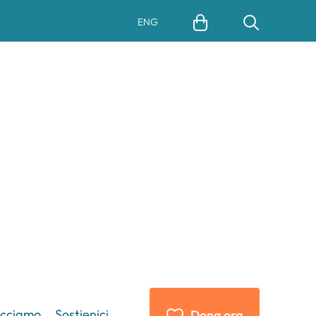
ENG
acciamo
Sostienici
Dona ora