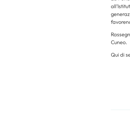
all’Isti
generazi
favorend
Rassegn
Cuneo.
Qui di s