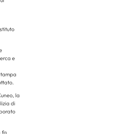
ul
stituto
e
cerca e
 Stampa
ttato.
Cuneo, la
izia di
aborato
 fa