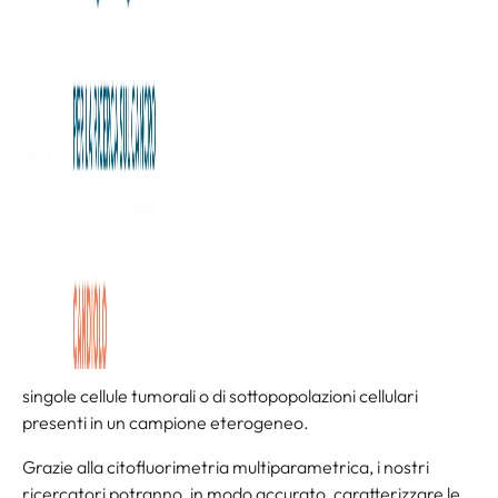
È arrivato al “
Flow Cytometry Center
” dell’Istituto di
Candiolo – IRCCS, un laboratorio specializzato nell’utilizzo
di strumenti di citofluorimetria (tecnologia che consente di
rilevare, identificare e contare specifiche cellule), un nuovo
citofluorimetro di tecnologia avanzata, in grado di fornire
altissime prestazioni in un sistema di facile e pratico utilizzo
quotidiano.
Questo strumento, messo a disposizione di tutti i
ricercatori del nostro Istituto, rappresenta un importante
acquisto: il suo utilizzo infatti permette lo studio delle
singole cellule tumorali o di sottopopolazioni cellulari
presenti in un campione eterogeneo.
Grazie alla citofluorimetria multiparametrica, i nostri
ricercatori potranno, in modo accurato, caratterizzare le