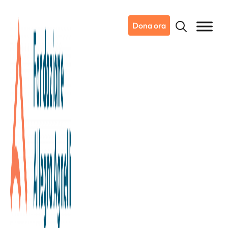
Dona ora
29/11/2023
Notizie da Candiolo
È arrivato il nuovo
Citofluorimetro all’Istituto di
Candiolo – IRCCS: uno
strumento a sostegno della
ricerca